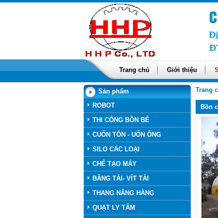
Trang chủ
Giới thiệu
Trang 
Sản phẩm
ROBOT
Bồn c
THI CÔNG BỒN BỂ
CUỐN TÔN - UỐN ỐNG
SILO CÁC LOẠI
CHẾ TẠO MÁY
BĂNG TẢI- VÍT TẢI
THANG NÂNG HÀNG
QUẠT LY TÂM