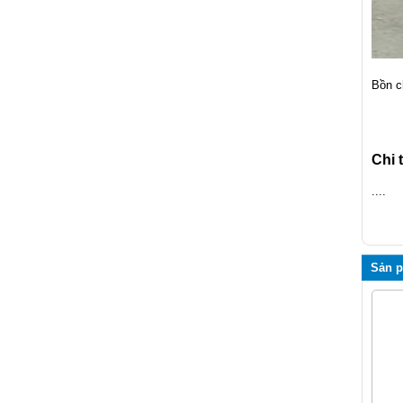
Bồn c
Máy nghiền gỗ
Chi t
....
Sản 
Gầu tải