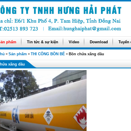
Sản phẩm
Tin tức & sự kiện
Video
Download
Tuyển
»
»
»
chủ
Sản phẩm
THI CÔNG BỒN BỂ
Bồn chứa xăng dầu
hứa xăng dầu