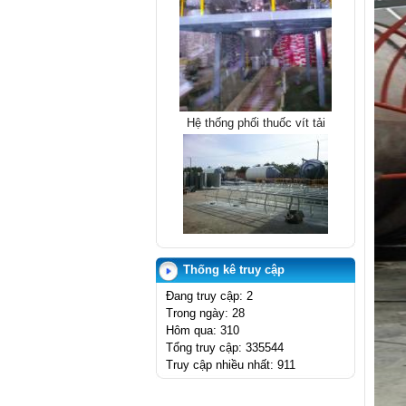
Hệ thống phối thuốc vít tải
SILO 100T
Thống kê truy cập
Đang truy cập: 2
Trong ngày: 28
Hôm qua: 310
Tổng truy cập: 335544
Truy cập nhiều nhất: 911
MÁY LỐC TÔN