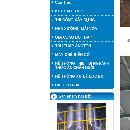
Cẩu Trục
KẾT CẤU THÉP
THI CÔNG XÂY DỰNG
NHÀ XƯỞNG- MÁI VÒM
GIA CÔNG ĐỘT DẬP
TRỤ THÁP ANGTEN
MÁY CHẾ BIẾN GỖ
HỆ THỐNG THIẾT BỊ NGHÀNH
THỨC ĂN CHĂN NUÔI
HỆ THỐNG XỬ LÝ LỌC BỤI
SILO HOME
DỊCH VỤ KHÁC
Sản phẩm nổi bật