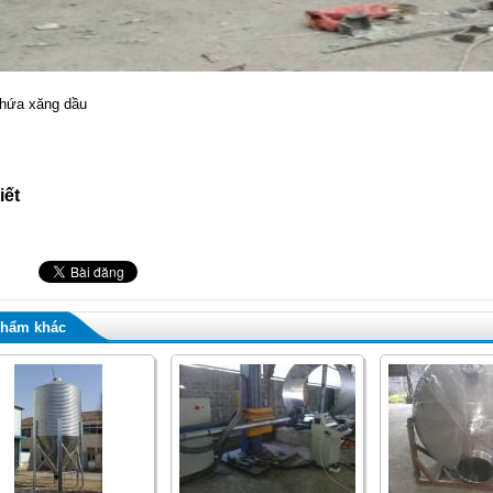
hứa xăng dầu
iết
phẩm khác