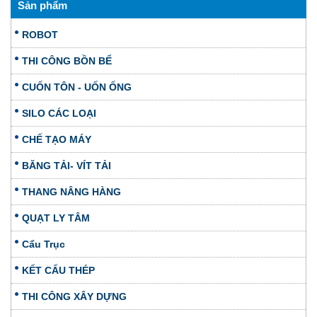
Sản phẩm
ROBOT
THI CÔNG BỒN BỂ
CUỐN TÔN - UỐN ỐNG
SILO CÁC LOẠI
CHẾ TẠO MÁY
BĂNG TẢI- VÍT TẢI
THANG NÂNG HÀNG
QUẠT LY TÂM
Cẩu Trục
KẾT CẤU THÉP
THI CÔNG XÂY DỰNG