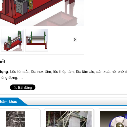
iết
dụng
: Lốc tôn sắt, lốc inox tấm, lốc thép tấm, lốc tấm alu, sản xuất nồi phở
thùng đựng, …
phẩm khác