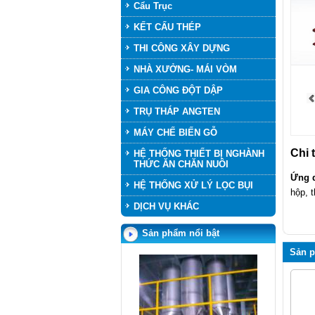
Cẩu Trục
KẾT CẤU THÉP
THI CÔNG XÂY DỰNG
NHÀ XƯỞNG- MÁI VÒM
GIA CÔNG ĐỘT DẬP
TRỤ THÁP ANGTEN
MÁY CHẾ BIẾN GỖ
Chi t
HỆ THỐNG THIẾT BỊ NGHÀNH
THỨC ĂN CHĂN NUÔI
Ứng 
HỆ THỐNG XỬ LÝ LỌC BỤI
hộp, 
DỊCH VỤ KHÁC
SILO HOME
Sản phẩm nổi bật
Sản 