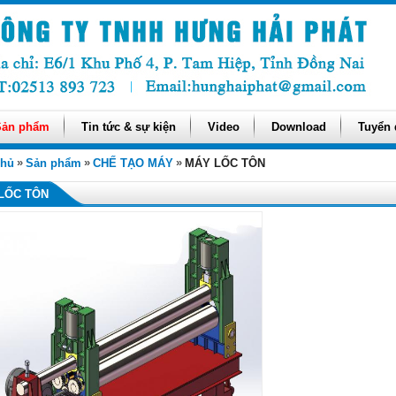
Sản phẩm
Tin tức & sự kiện
Video
Download
Tuyển
»
»
»
chủ
Sản phẩm
CHẾ TẠO MÁY
MÁY LỐC TÔN
LỐC TÔN