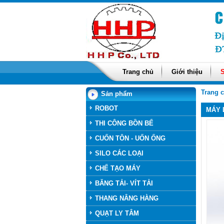
Trang chủ
Giới thiệu
Trang 
Sản phẩm
ROBOT
MÁY 
THI CÔNG BỒN BỂ
CUỐN TÔN - UỐN ỐNG
SILO CÁC LOẠI
CHẾ TẠO MÁY
BĂNG TẢI- VÍT TẢI
THANG NÂNG HÀNG
QUẠT LY TÂM