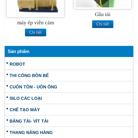
Gầu tải
máy ép viên cám
Chi tiết
Chi tiết
Sản phẩm
ROBOT
THI CÔNG BỒN BỂ
CUỐN TÔN - UỐN ỐNG
SILO CÁC LOẠI
CHẾ TẠO MÁY
BĂNG TẢI- VÍT TẢI
THANG NÂNG HÀNG