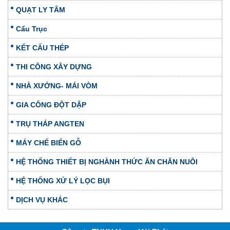
QUẠT LY TÂM
Cẩu Trục
KẾT CẤU THÉP
THI CÔNG XÂY DỰNG
NHÀ XƯỞNG- MÁI VÒM
GIA CÔNG ĐỘT DẬP
TRỤ THÁP ANGTEN
MÁY CHẾ BIẾN GỖ
HỆ THỐNG THIẾT BỊ NGHÀNH THỨC ĂN CHĂN NUÔI
HỆ THỐNG XỬ LÝ LỌC BỤI
DỊCH VỤ KHÁC