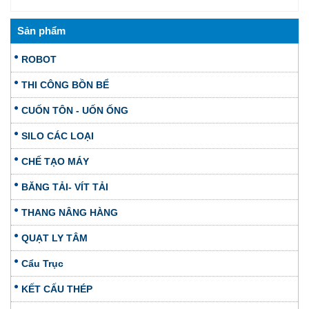
Sản phẩm
ROBOT
THI CÔNG BỒN BỂ
CUỐN TÔN - UỐN ỐNG
SILO CÁC LOẠI
CHẾ TẠO MÁY
BĂNG TẢI- VÍT TẢI
THANG NÂNG HÀNG
QUẠT LY TÂM
Cẩu Trục
KẾT CẤU THÉP