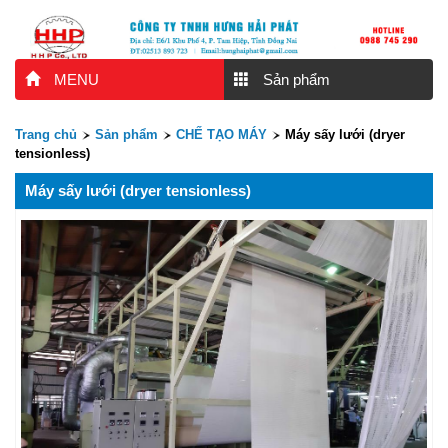
MENU
Sản phẩm
Trang chủ
Sản phẩm
CHẾ TẠO MÁY
Máy sấy lưới (dryer
tensionless)
Máy sấy lưới (dryer tensionless)