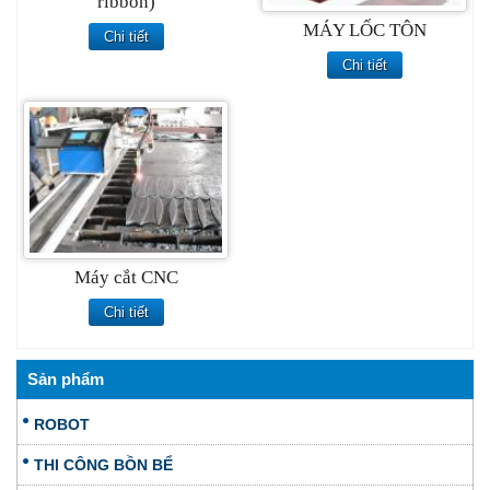
ribbon)
MÁY LỐC TÔN
Chi tiết
Chi tiết
Máy cắt CNC
Chi tiết
Sản phẩm
ROBOT
THI CÔNG BỒN BỂ