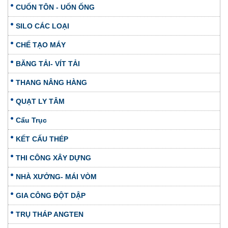
CUỐN TÔN - UỐN ỐNG
SILO CÁC LOẠI
CHẾ TẠO MÁY
BĂNG TẢI- VÍT TẢI
THANG NÂNG HÀNG
QUẠT LY TÂM
Cẩu Trục
KẾT CẤU THÉP
THI CÔNG XÂY DỰNG
NHÀ XƯỞNG- MÁI VÒM
GIA CÔNG ĐỘT DẬP
TRỤ THÁP ANGTEN