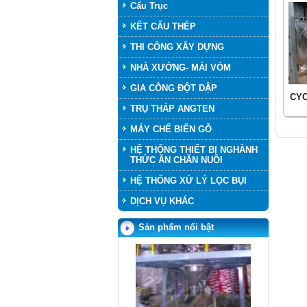
Cẩu Trục
KẾT CẤU THÉP
THI CÔNG XÂY DỰNG
NHÀ XƯỞNG- MÁI VÒM
GIA CÔNG ĐỘT DẬP
CYC
TRỤ THÁP ANGTEN
MÁY CHẾ BIẾN GỖ
SILO HOME
HỆ THỐNG THIẾT BỊ NGHÀNH
THỨC ĂN CHĂN NUÔI
HỆ THỐNG XỬ LÝ LỌC BỤI
DỊCH VỤ KHÁC
Sản phẩm nổi bật