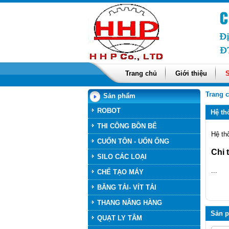
Trang chủ
Giới thiệu
Trang 
Sản phẩm
ROBOT
Hệ th
THI CÔNG BỒN BỂ
Hệ th
CUỐN TÔN - UỐN ỐNG
Chi t
SILO CÁC LOẠI
...
CHẾ TẠO MÁY
BĂNG TẢI- VÍT TẢI
THANG NÂNG HÀNG
Sản 
QUẠT LY TÂM