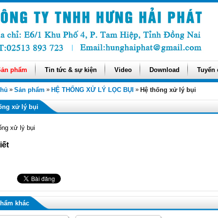
Sản phẩm
Tin tức & sự kiện
Video
Download
Tuyển
»
»
»
chủ
Sản phẩm
HỆ THỐNG XỬ LÝ LỌC BỤI
Hệ thống xử lý bụi
ống xử lý bụi
ống xử lý bụi
iết
phẩm khác