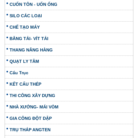
CUỐN TÔN - UỐN ỐNG
SILO CÁC LOẠI
CHẾ TẠO MÁY
BĂNG TẢI- VÍT TẢI
THANG NÂNG HÀNG
QUẠT LY TÂM
Cẩu Trục
KẾT CẤU THÉP
THI CÔNG XÂY DỰNG
NHÀ XƯỞNG- MÁI VÒM
GIA CÔNG ĐỘT DẬP
TRỤ THÁP ANGTEN