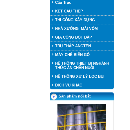
Cẩu Trục
KẾT CẤU THÉP
THI CÔNG XÂY DỰNG
NHÀ XƯỞNG- MÁI VÒM
GIA CÔNG ĐỘT DẬP
TRỤ THÁP ANGTEN
MÁY CHẾ BIẾN GỖ
HỆ THỐNG THIẾT BỊ NGHÀNH
THỨC ĂN CHĂN NUÔI
HỆ THỐNG XỬ LÝ LỌC BỤI
DỊCH VỤ KHÁC
SILO HOME
Sản phẩm nổi bật