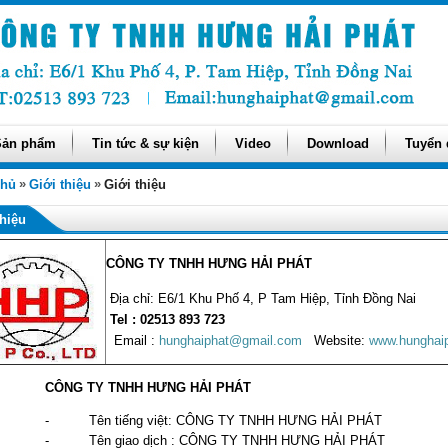
Sản phẩm
Tin tức & sự kiện
Video
Download
Tuyển
»
»
chủ
Giới thiệu
Giới thiệu
thiệu
CÔNG TY TNHH HƯNG HẢI PHÁT
Địa chỉ: E6/1 Khu Phố 4, P Tam Hiệp, Tỉnh Đồng Nai
Tel :
02513 893 723
Email :
hunghaiphat@gmail.com
Website:
www.hungha
CÔNG TY TNHH HƯNG HẢI PHÁT
- Tên tiếng việt: CÔNG TY TNHH HƯNG HẢI PHÁT
- Tên giao dịch : CÔNG TY TNHH HƯNG HẢI PHÁT