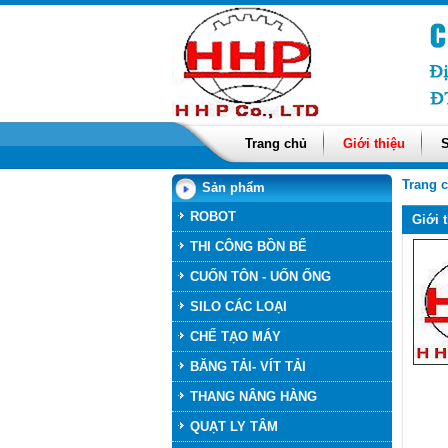
Trang chủ
Giới thiệu
Trang 
Sản phẩm
ROBOT
Giới 
THI CÔNG BỒN BỂ
CUỐN TÔN - UỐN ỐNG
SILO CÁC LOẠI
CHẾ TẠO MÁY
BĂNG TẢI- VÍT TẢI
THANG NÂNG HÀNG
QUẠT LY TÂM