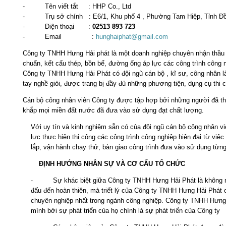
- Tên viết tắt : HHP Co., Ltd
- Trụ sở chính : E6/1, Khu phố 4 , Phường Tam Hiệp, Tỉnh Đồ
- Điện thoại :
02513 893 723
- Email :
hunghaiphat@gmail.com
Công ty TNHH Hưng Hải phát là một doanh nghiệp chuyên nhận thầu xây
chuẩn, kết cấu thép, bồn bể, đường ống áp lực các công trình công 
Công ty TNHH Hưng Hải Phát có đội ngũ cán bộ , kĩ sư, công nhân là
tay nghề giỏi, được trang bị đầy đủ những phương tiện, dụng cụ thi 
Cán bộ công nhân viên Công ty được tập hợp bởi những người đã tham
khắp mọi miền đất nước đã đưa vào sử dụng đạt chất lượng.
Với uy tín và kinh nghiệm sẵn có của đội ngũ cán bộ công nhân 
lực thực hiện thi công các công trình công nghiệp hiện đại từ việ
lắp, vận hành chạy thử, bàn giao công trình đưa vào sử dụng từn
ĐỊNH HƯỚNG NHÂN SỰ VÀ CƠ CẤU TỔ CHỨC
- Sự khác biệt giữa Công ty TNHH Hưng Hải Phát là không nh
đấu đến hoàn thiên, mà triết lý của Công ty TNHH Hưng Hải Phát 
chuyên nghiệp nhất trong ngành công nghiệp. Công ty TNHH Hưng 
mình bởi sự phát triển của họ chính là sự phát triển của Công ty